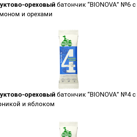
уктово-ореховый
батончик “BIONOVA” №6 с
моном и орехами
уктово-ореховый
батончик “BIONOVA” №4 с
рникой и яблоком