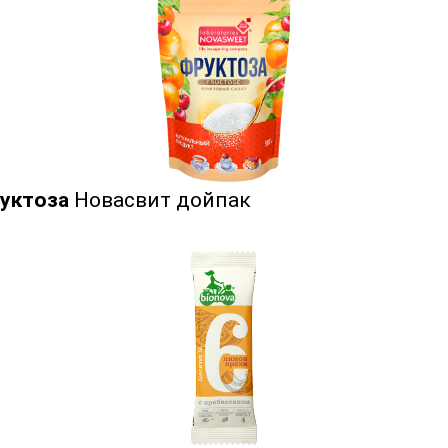
уктоза
Новасвит дойпак