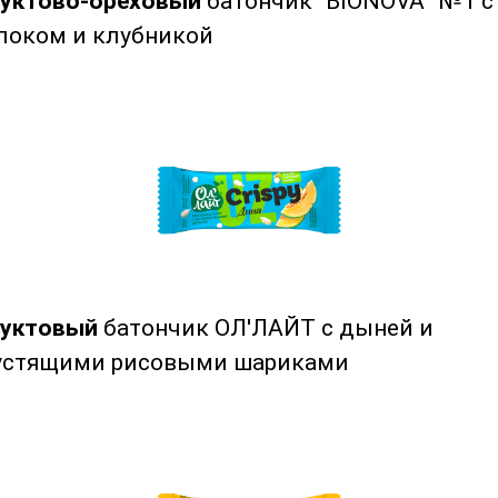
уктово-ореховый
батончик “BIONOVA” №1 с
локом и клубникой
уктовый
батончик ОЛ'ЛАЙТ с дыней и
устящими рисовыми шариками