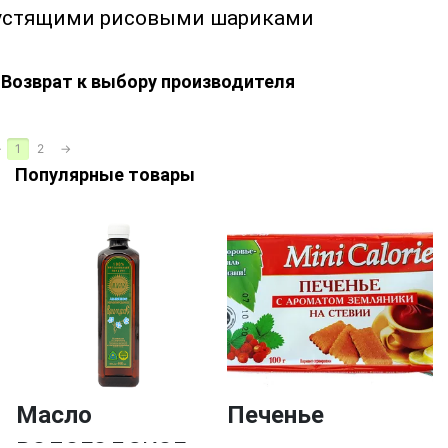
устящими рисовыми шариками
Возврат к выбору производителя
←
1
2
→
Популярные товары
Масло
Печенье