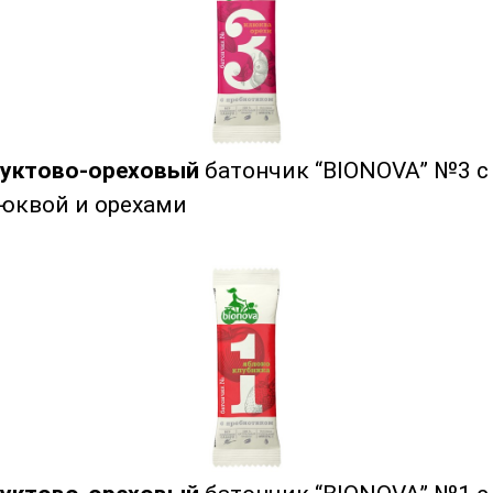
уктово-ореховый
батончик “BIONOVA” №3 с
юквой и орехами