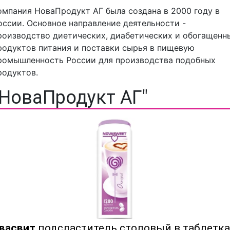
омпания НоваПродукт АГ была создана в 2000 году в
оссии. Основное направление деятельности -
роизводство диетических, диабетических и обогащенн
родуктов питания и поставки сырья в пищевую
ромышленность России для производства подобных
родуктов.
"НоваПродукт АГ"
васвит
подсластитель столовый в таблетка