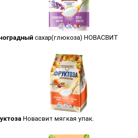
ноградный
сахар(глюкоза) НОВАСВИТ
уктоза
Новасвит мягкая упак.