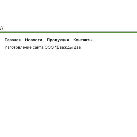
ВОЛОГОДСКОЕ
затяжное с
льняное пищевое
ароматом
Земляники на
//
стевии
Главная
Новости
Продукция
Контакты
Изготовление сайта ООО "Дважды два"