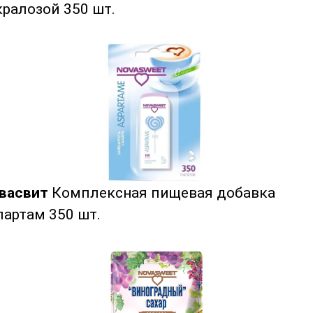
кралозой 350 шт.
васвит
Комплексная пищевая добавка
партам 350 шт.