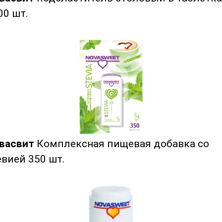
00 шт.
васвит
Комплексная пищевая добавка со
евией 350 шт.