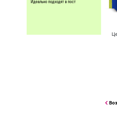
Идеально подходят в пост
Це
Воз