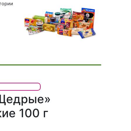
итории
Щедрые»
ие 100 г