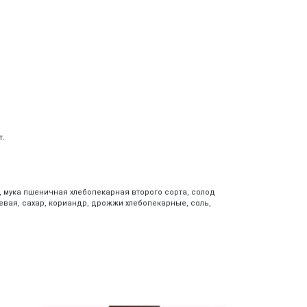
т.
 мука пшеничная хлебопекарная второго сорта, солод
евая, сахар, кориандр, дрожжи хлебопекарные, соль,